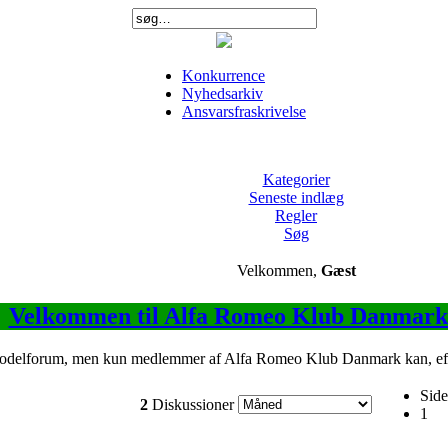
Konkurrence
Nyhedsarkiv
Ansvarsfraskrivelse
Kategorier
Seneste indlæg
Regler
Søg
Velkommen,
Gæst
Velkommen til Alfa Romeo Klub Danmark
modelforum, men kun medlemmer af Alfa Romeo Klub Danmark kan, efter a
Side
2
Diskussioner
1