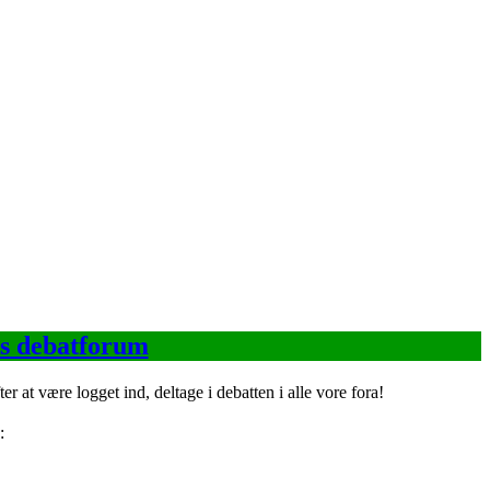
s debatforum
t være logget ind, deltage i debatten i alle vore fora!
: