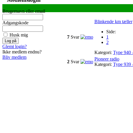
Brugernavn eller email
Blinkende km tæller
Adgangskode
Side:
Husk mig
7
Svar
1
2
Glemt login?
Ikke medlem endnu?
Kategori:
Type 940 -
Bliv medlem
Pioneer radio
2
Svar
Kategori:
Type 939 -