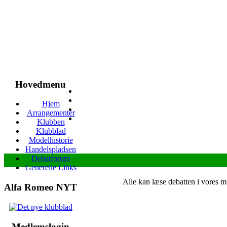
Hovedmenu
Hjem
Arrangementer
Klubben
Klubblad
Modelhistorie
Handelspladsen
Debatforum
Generelle Links
Alle kan læse debatten i vores 
Alfa Romeo NYT
Medlemslogin