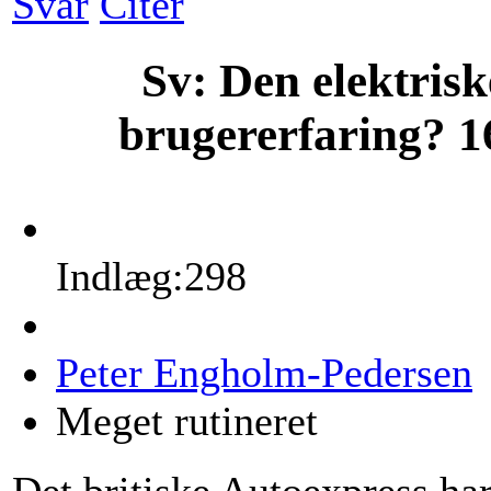
Svar
Citér
Sv: Den elektris
brugererfaring?
1
Indlæg:298
Peter Engholm-Pedersen
Meget rutineret
Det britiske Autoexpress har