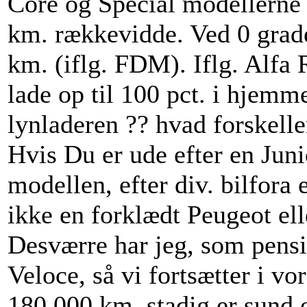
Core og Special modellerne 
km. rækkevidde. Ved 0 grad
km. (iflg. FDM). Iflg. Alf
lade op til 100 pct. i hjemme
lynladeren ?? hvad forskelle
Hvis Du er ude efter en Juni
modellen, efter div. bilfor
ikke en forklædt Peugeot ell
Desværre har jeg, som pensio
Veloce, så vi fortsætter i vo
180.000 km. stadig er sund o