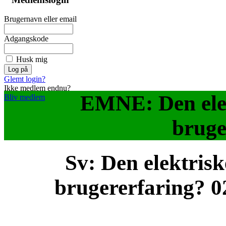
Brugernavn eller email
Adgangskode
Husk mig
Glemt login?
Ikke medlem endnu?
EMNE: Den elek
Bliv medlem
bruge
Sv: Den elektris
brugererfaring?
0