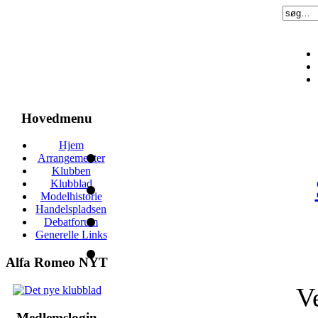
Hovedmenu
Hjem
Arrangementer
Klubben
Klubblad
Modelhistorie
Handelspladsen
Debatforum
Generelle Links
Alfa Romeo NYT
V
Medlemslogin