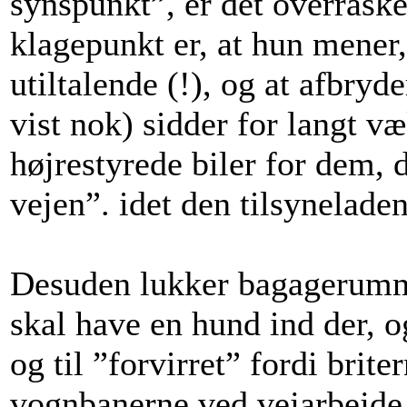
synspunkt”, er det overrasken
klagepunkt er, at hun mener,
utiltalende (!), og at afbryd
vist nok) sidder for langt v
højrestyrede biler for dem, d
vejen”. idet den tilsyneladend
Desuden lukker bagagerumme
skal have en hund ind der, o
og til ”forvirret” fordi brit
vognbanerne ved vejarbejde