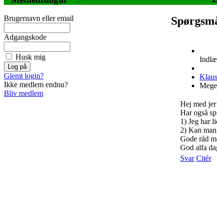
Brugernavn eller email
Spørgsmå
Adgangskode
Husk mig
Indlæ
Glemt login?
Klaus
Ikke medlem endnu?
Meget
Bliv medlem
Hej med jer
Har også sp
1) Jeg har l
2) Kan man b
Gode råd m
God alfa dag
Svar
Citér