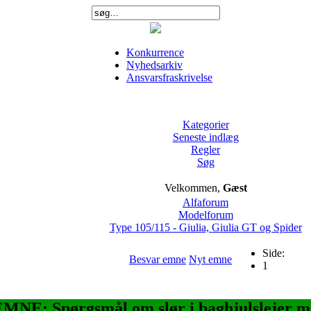
Konkurrence
Nyhedsarkiv
Ansvarsfraskrivelse
Kategorier
Seneste indlæg
Regler
Søg
Velkommen,
Gæst
Alfaforum
Modelforum
Type 105/115 - Giulia, Giulia GT og Spider
Side:
Besvar emne
Nyt emne
1
MNE: Spørgsmål om slør i baghjulslejer m