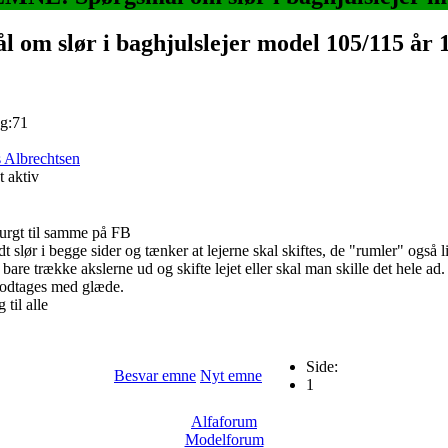
l om slør i baghjulslejer model 105/115 år
g:71
 Albrechtsen
 aktiv
urgt til samme på FB
idt slør i begge sider og tænker at lejerne skal skiftes, de "rumler" også
are trække akslerne ud og skifte lejet eller skal man skille det hele ad.
odtages med glæde.
 til alle
Side:
Besvar emne
Nyt emne
1
Alfaforum
Modelforum