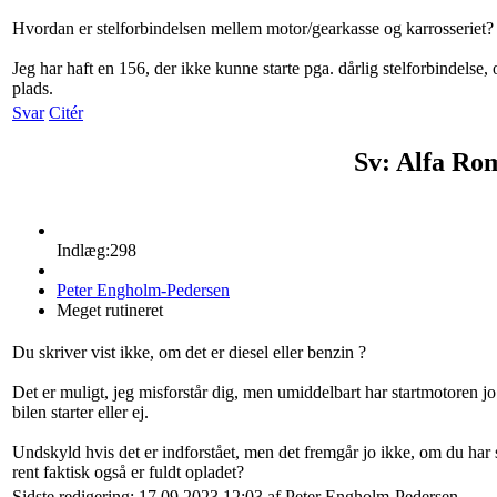
Hvordan er stelforbindelsen mellem motor/gearkasse og karrosseriet?
Jeg har haft en 156, der ikke kunne starte pga. dårlig stelforbindelse, 
plads.
Svar
Citér
Sv: Alfa Ro
Indlæg:298
Peter Engholm-Pedersen
Meget rutineret
Du skriver vist ikke, om det er diesel eller benzin ?
Det er muligt, jeg misforstår dig, men umiddelbart har startmotoren jo
bilen starter eller ej.
Undskyld hvis det er indforstået, men det fremgår jo ikke, om du har se
rent faktisk også er fuldt opladet?
Sidste redigering: 17.09.2023 12:03 af Peter Engholm-Pedersen.