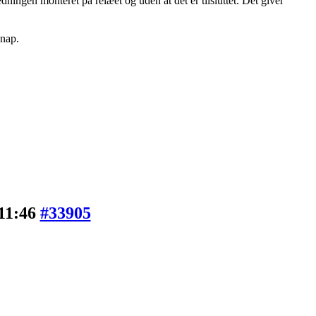
dningen monteret på relæet og uden at det er tilsluttet. Det giver
knap.
 11:46
#33905