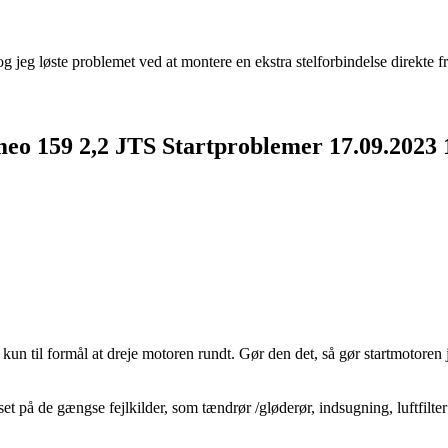
og jeg løste problemet ved at montere en ekstra stelforbindelse direkte fr
meo 159 2,2 JTS Startproblemer
17.09.2023
 kun til formål at dreje motoren rundt. Gør den det, så gør startmotore
t på de gængse fejlkilder, som tændrør /gløderør, indsugning, luftfilter 