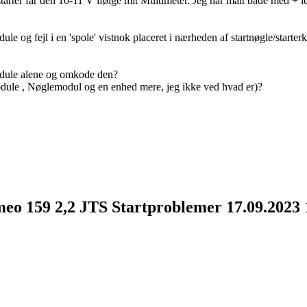
tarter får den 10-11 V ifølge mit Multimeter. Jeg har målt både med + le
le og fejl i en 'spole' vistnok placeret i nærheden af startnøgle/starter
odule alene og omkode den?
Module , Nøglemodul og en enhed mere, jeg ikke ved hvad er)?
meo 159 2,2 JTS Startproblemer
17.09.2023