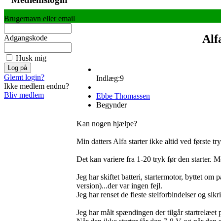
Brugernavn eller email
Alf
Adgangskode
Husk mig
Glemt login?
Indlæg:9
Ikke medlem endnu?
Bliv medlem
Ebbe Thomassen
Begynder
Kan nogen hjælpe?
Min datters Alfa starter ikke altid ved første t
Det kan variere fra 1-20 tryk før den starter. Men
Jeg har skiftet batteri, startermotor, byttet om
version)...der var ingen fejl.
Jeg har renset de fleste stelforbindelser og sik
Jeg har målt spændingen der tilgår startrelæet 