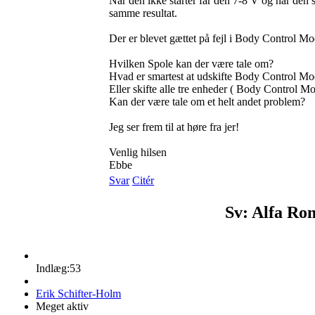
Når den ikke starter får den 7-8 V og når den s
samme resultat.
Der er blevet gættet på fejl i Body Control Modu
Hvilken Spole kan der være tale om?
Hvad er smartest at udskifte Body Control M
Eller skifte alle tre enheder ( Body Control 
Kan der være tale om et helt andet problem?
Jeg ser frem til at høre fra jer!
Venlig hilsen
Ebbe
Svar
Citér
Sv: Alfa Ro
Indlæg:53
Erik Schifter-Holm
Meget aktiv