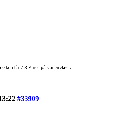
ælde kun får 7-8 V ned på starterrelæet.
 13:22
#33909