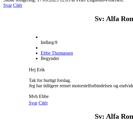
Svar
Citér
Sv: Alfa Ro
Indlæg:9
Ebbe Thomassen
Begynder
Hej Erik
Tak for hurtigt forslag.
Jeg har tidligere renset motorstelforbindelsen og endvid
Mvh Ebbe
Svar
Citér
Sv: Alfa Ro