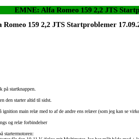
EMNE: Alfa Romeo 159 2,2 JTS Start
a Romeo 159 2,2 JTS Startproblemer
17.09.
ryk på startknappen.
 den starter altid til sidst.
 på ignition main relæ med to af de andre ens relæer (som jeg kan se virk
rings og relæ forbindelser
på startermotoren: