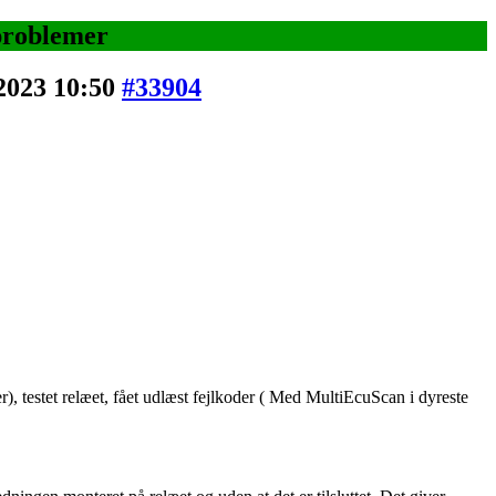
problemer
2023 10:50
#33904
er), testet relæet, fået udlæst fejlkoder ( Med MultiEcuScan i dyreste