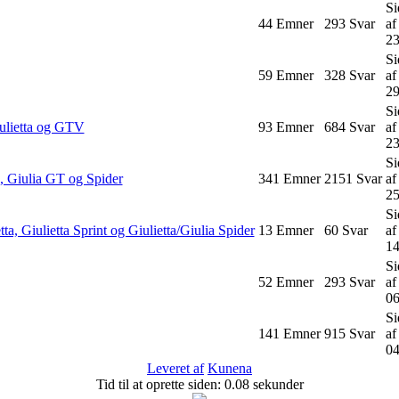
Si
44
Emner
293
Svar
a
23
Si
59
Emner
328
Svar
a
29
Si
iulietta og GTV
93
Emner
684
Svar
a
23
Si
, Giulia GT og Spider
341
Emner
2151
Svar
a
25
Si
ta, Giulietta Sprint og Giulietta/Giulia Spider
13
Emner
60
Svar
a
14
Si
52
Emner
293
Svar
a
06
Si
141
Emner
915
Svar
a
04
Leveret af
Kunena
Tid til at oprette siden: 0.08 sekunder