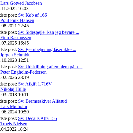
f
Lars Gotved Jacobsen
.11.2025 16:03
dste post:
Sv: Køb af 166
f
Poul Fink Hansen
.08.2021 22:45
dste post:
Sv: Sidespejle- kan jeg bevare ...
f
Finn Rasmussen
.07.2025 16:45
dste post:
Sv: Fjernbetjening låser ikke ...
f
Jørgen Schmidt
.10.2023 12:51
dste post:
Sv: Udskiftning af emblem på b ...
f
Peter Engholm-Pedersen
.02.2026 23:19
dste post:
Sv: Afgift 1,716V
f
Nikolaj Hülle
.03.2018 10:11
dste post:
Sv: Bremseskiver Alfasud
f
Lars Mølholm
.06.2024 19:50
dste post:
Sv: Decalls Alfa 155
f
Troels Nielsen
.04.2022 18:24