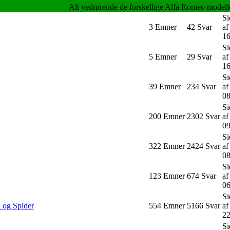
Alt vedrørende de forskellige Alfa Romeo modell
Si
3
Emner
42
Svar
a
16
Si
5
Emner
29
Svar
a
16
Si
39
Emner
234
Svar
a
08
Si
200
Emner
2302
Svar
a
09
Si
322
Emner
2424
Svar
a
08
Si
123
Emner
674
Svar
a
06
Si
 og Spider
554
Emner
5166
Svar
a
22
Si