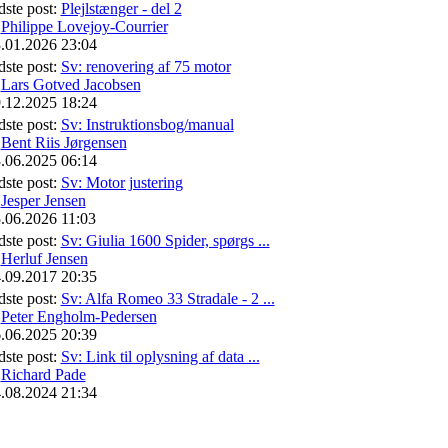
dste post:
Plejlstænger - del 2
f
Philippe Lovejoy-Courrier
.01.2026 23:04
dste post:
Sv: renovering af 75 motor
f
Lars Gotved Jacobsen
.12.2025 18:24
dste post:
Sv: Instruktionsbog/manual
f
Bent Riis Jørgensen
.06.2025 06:14
dste post:
Sv: Motor justering
f
Jesper Jensen
.06.2026 11:03
dste post:
Sv: Giulia 1600 Spider, spørgs ...
f
Herluf Jensen
.09.2017 20:35
dste post:
Sv: Alfa Romeo 33 Stradale - 2 ...
f
Peter Engholm-Pedersen
.06.2025 20:39
dste post:
Sv: Link til oplysning af data ...
f
Richard Pade
.08.2024 21:34