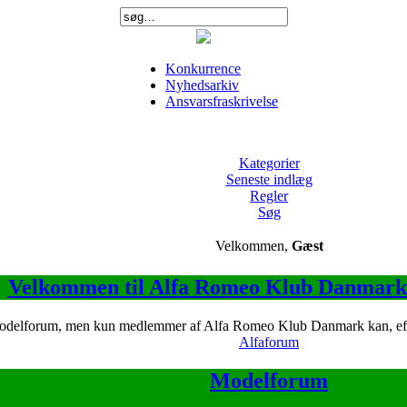
Konkurrence
Nyhedsarkiv
Ansvarsfraskrivelse
Kategorier
Seneste indlæg
Regler
Søg
Velkommen,
Gæst
Velkommen til Alfa Romeo Klub Danmark
modelforum, men kun medlemmer af Alfa Romeo Klub Danmark kan, efter a
Alfaforum
Modelforum