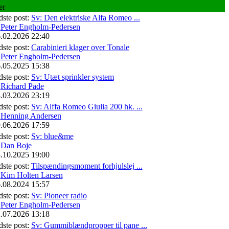
er
dste post:
Sv: Den elektriske Alfa Romeo ...
f
Peter Engholm-Pedersen
.02.2026 22:40
dste post:
Carabinieri klager over Tonale
f
Peter Engholm-Pedersen
.05.2025 15:38
dste post:
Sv: Utæt sprinkler system
f
Richard Pade
.03.2026 23:19
dste post:
Sv: Alffa Romeo Giulia 200 hk. ...
f
Henning Andersen
.06.2026 17:59
dste post:
Sv: blue&me
f
Dan Boje
.10.2025 19:00
dste post:
Tilspændingsmoment forhjulslej ...
f
Kim Holten Larsen
.08.2024 15:57
dste post:
Sv: Pioneer radio
f
Peter Engholm-Pedersen
.07.2026 13:18
dste post:
Sv: Gummiblændpropper til pane ...