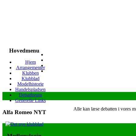
Hovedmenu
Hjem
Arrangementer
Klubben
Klubblad
Modelhistorie
Handelspladsen
Debatforum
Generelle Links
Alle kan læse debatten i vores 
Alfa Romeo NYT
Medlemslogin