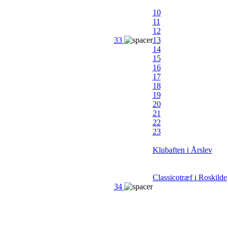
10
11
12
33
13
14
15
16
17
18
19
20
21
22
23
Klubaften i Årslev
Classicotræf i Roskilde
34