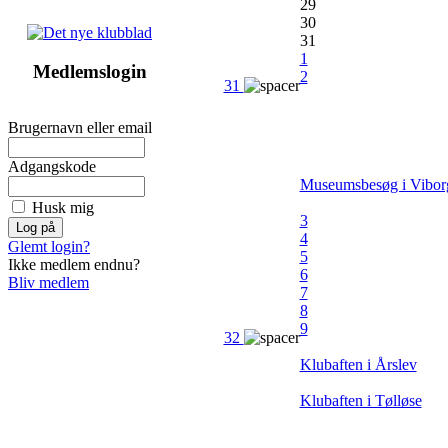
29
30
31
1
Medlemslogin
2
31
Brugernavn eller email
Adgangskode
Museumsbesøg i Vibor
Husk mig
3
4
Glemt login?
5
Ikke medlem endnu?
6
Bliv medlem
7
8
9
32
Klubaften i Årslev
Klubaften i Tølløse