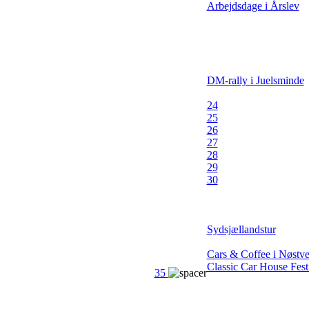
Arbejdsdage i Årslev
DM-rally i Juelsminde
24
25
26
27
28
29
30
Sydsjællandstur
Cars & Coffee i Nøstv
Classic Car House Fest
35