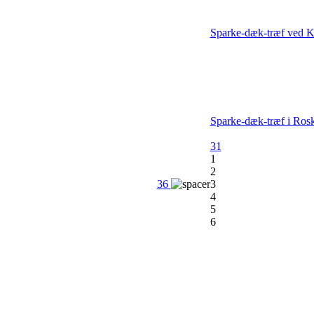
Sparke-dæk-træf ved K
Sparke-dæk-træf i Rosk
31
1
2
36
3
4
5
6