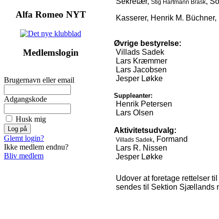
Sekretær,
, S
Stig Hartmann Brask
Alfa Romeo NYT
Kasserer, Henrik M. Büchner,
Øvrige bestyrelse:
Medlemslogin
Villads Sadek
Lars Kræmmer
Lars Jacobsen
Jesper Løkke
Brugernavn eller email
Suppleanter:
Adgangskode
Henrik Petersen
Lars Olsen
Husk mig
Aktivitetsudvalg:
Glemt login?
, Formand
Villads Sadek
Ikke medlem endnu?
Lars R. Nissen
Bliv medlem
Jesper Løkke
Udover at foretage rettelser t
sendes til Sektion Sjællands