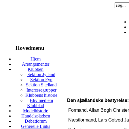
Hovedmenu
Hjem
Arrangementer
Klubben
Sektion Jylland
Sektion Fyn
Sektion Sjælland
Interessegrupper
Klubbens historie
Den sjællandske bestyrelse:
Bliv medlem
Klubblad
Formand, Allan Bøgh Christe
Modelhistorie
Handelspladsen
Næstformand, Lars Gotved J
Debatforum
Generelle Links