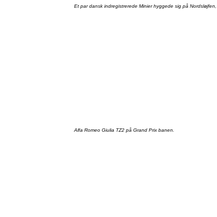
Et par
dansk
indregistrerede
Minier
hyggede
sig
på
Nordsløjfen
Alfa Romeo
Giulia
TZ2
på
Grand Prix
banen
.