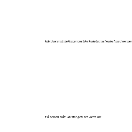
Når
den
er
så
lækker
,
er
det
ikke
kedeligt
, at "
nøjes
" med en
vær
På
sedlen
står
:
”Mustangen
ser
værre
ud”
.