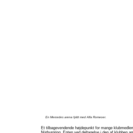
En Mercedes arena
fyldt
med Alfa
Romeoer
.
Et
tilbagevendende
højdepunkt
for mange
klubmedle
Nürburgring
.
Enten
ved
deltagelse
i den
af
klubben
ar