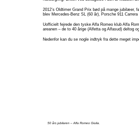
2012’s
Oldtimer
Grand Prix
bød
på
mange
jubilæer
,
f
blev
Mercedes-Benz SL (60
år
), Porsche 911
Carrera
Uofficielt
fejrede
den
tyske
Alfa Romeo
klub
Alfa Ro
areanen
– de to 40
årige
(
Alfetta
og
Alfasud
)
deltog
o
Nedenfor
kan
du se
nogle
indtryk
fra
dette
meget
imp
50
års
jubilaren
– Alfa Romeo
Giulia
.