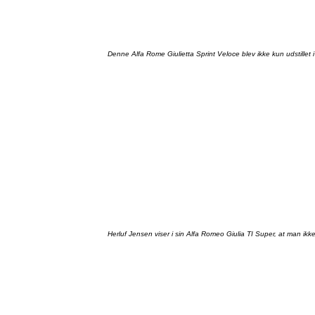
Denne
Alfa Rome
Giulietta
Sprint
Veloce
blev
ikke
kun
udstillet
i
Herluf
Jensen
viser
i sin Alfa Romeo
Giulia
TI Super, at man
ikk