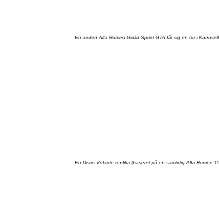
En
anden
Alfa Romeo
Giulia
Sprint
GTA
får
sig en
tur
i
Karrusel
En Disco
Volante
replika
(
baseret
på
en
samtidig
Alfa Romeo 1