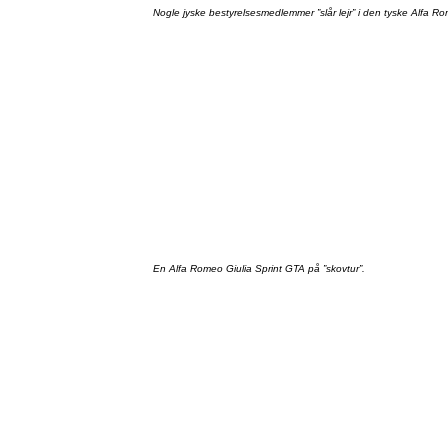
Nogle
jyske
bestyrelsesmedlemmer
”slår
lejr”
i den
tyske
Alfa R
En Alfa Romeo
Giulia
Sprint
GTA
på
”skovtur”
.