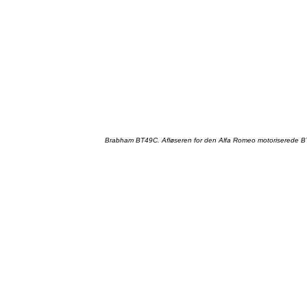
Brabham
BT49C
.
Afløseren
for den Alfa Romeo
motoriserede
B