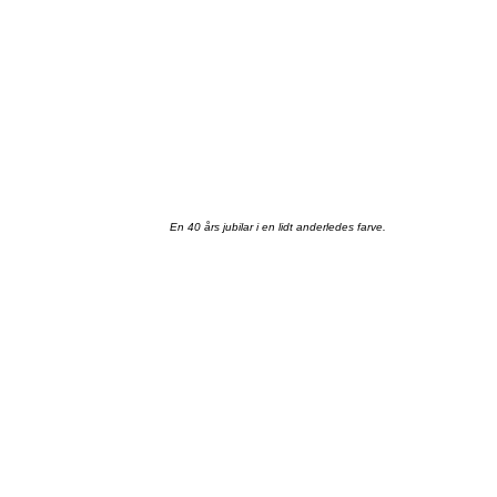
En 40
års
jubilar
i en
lidt
anderledes
farve
.