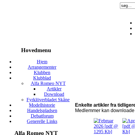
Hovedmenu
Hjem
Arrangementer
Klubben
Klubblad
Alfa Romeo NYT
Artikler
Download
Fyrklöverbladet Skåne
Enkelte artikler fra tidlig
Modelhistorie
Medlemmer kan downloade k
Handelspladsen
Debatforum
Generelle Links
Alfa Romeo NYT